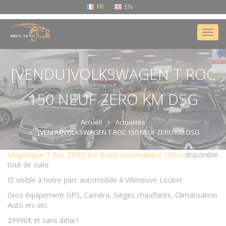
FR
EN
Tog
nav
[VENDU]VOLKSWAGEN T ROC
150 NEUF ZERO KM DSG
Accueil
Actualités
[VENDU]VOLKSWAGEN T ROC 150 NEUF ZERO KM DSG
Magnifique T Roc ZERO km Boite Automatique 150cv
disponible
tout de suite
Et visible à notre parc automobile à Villeneuve Loubet
Gros équipement GPS, Caméra, Sièges chauffants, Climatisation
Auto etc etc
29990€ et sans délai !