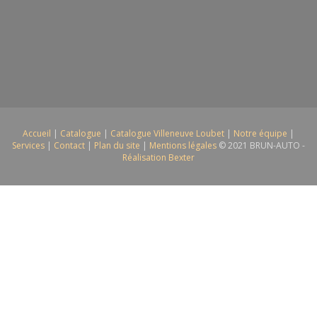
Accueil
|
Catalogue
|
Catalogue Villeneuve Loubet
|
Notre équipe
|
Services
|
Contact
|
Plan du site
|
Mentions légales
© 2021 BRUN-AUTO -
Réalisation Bexter